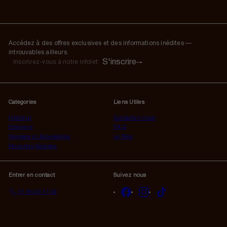
Accédez à des offres exclusives et des informations inédites —
introuvables ailleurs.
S'inscrire
S'inscrire
Inscrivez-
vous
à
notre
Catégories
Liens Utiles
infolettre
Intérieur
Contactez-nous
Extérieur
F.A.Q
Housses et Accessoires
Le Blog
Peluches Géantes
Entrer en contact
Suivez nous
Facebook
Instagram
TikTok
01 84 23 17 32