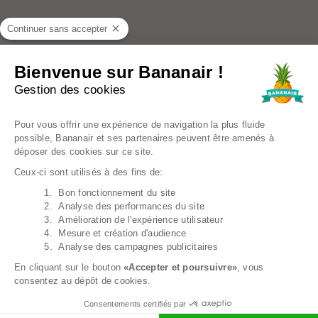
Continuer sans accepter
+1
Bienvenue sur Bananair !
Pouf Poire Déhoussable - 80x70 Cm
49,99€
Gestion des cookies
Plateforme de Gestion du Consentem
Pour vous offrir une expérience de navigation la plus fluide
possible, Bananair et ses partenaires peuvent être amenés à
déposer des cookies sur ce site.
Ceux-ci sont utilisés à des fins de:
1. Bon fonctionnement du site
Axeptio consent
2. Analyse des performances du site
3. Amélioration de l'expérience utilisateur
4. Mesure et création d'audience
5. Analyse des campagnes publicitaires
En cliquant sur le bouton
«Accepter et poursuivre»
, vous
consentez au dépôt de cookies.
Consentements certifiés par