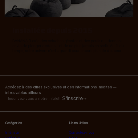
Installée depuis 2015
BANANAIR crée des peluches géantes et des poufs qui donnent
envie de plonger dedans... et de ne plus jamais en sortir. Au fil du
temps, notre univers s’est agrandi pour encore plus de douceur.
Accédez à des offres exclusives et des informations inédites —
introuvables ailleurs.
S'inscrire
S'inscrire
Inscrivez-
vous
à
notre
Catégories
Liens Utiles
infolettre
Intérieur
Contactez-nous