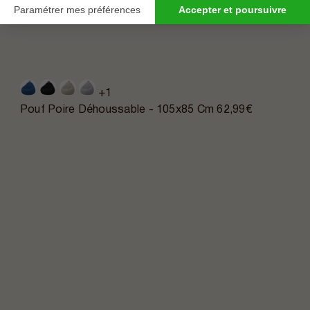
Paramétrer mes préférences
Accepter et poursuivre
+1
Pouf Poire Déhoussable - 105x85 Cm
62,99€