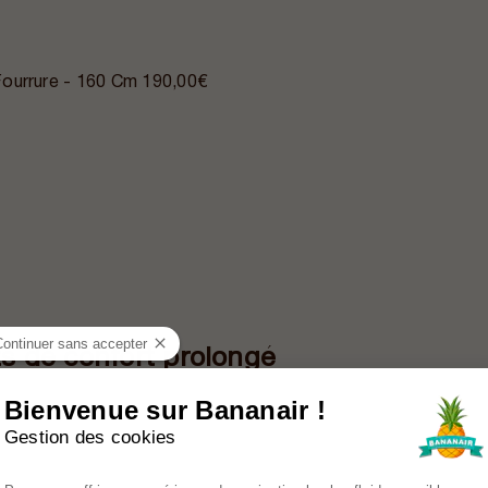
ourrure - 160 Cm
190,00€
Continuer sans accepter
ts de confort prolongé
Bienvenue sur Bananair !
nt ?
Gestion des cookies
Plateforme de Gestion du Consenteme