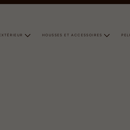
Diaporama
Pause
EXTÉRIEUR
HOUSSES ET ACCESSOIRES
PE