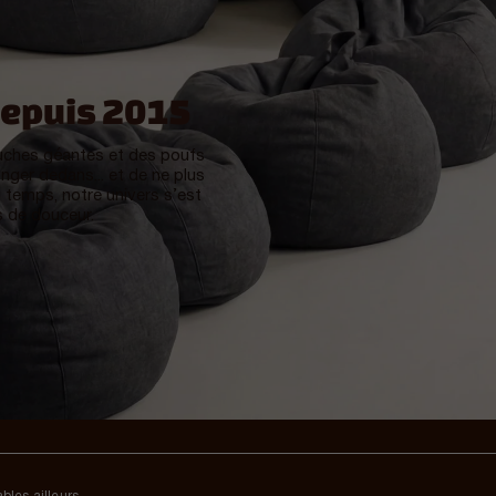
depuis 2015
ches géantes et des poufs
nger dedans... et de ne plus
du temps, notre univers s’est
s de douceur.