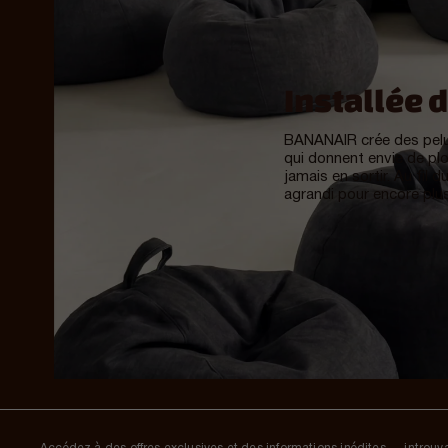
Installée 
BANANAIR crée des pelu
qui donnent envie de plo
jamais en sortir. Au fil 
agrandi pour encore plu