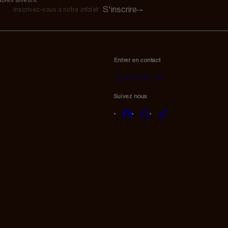
bles ailleurs.
S'inscrire
Inscrivez-
vous
à
notre
infolettre
Entrer en contact
01 84 23 17 32
Suivez nous
Facebook
Instagram
TikTok