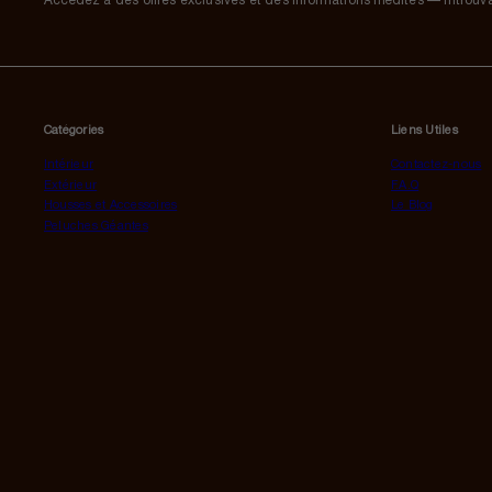
Accédez à des offres exclusives et des informations inédites — introuva
S'inscrire
Catégories
Liens Utiles
Intérieur
Contactez-nous
Extérieur
F.A.Q
Housses et Accessoires
Le Blog
Peluches Géantes