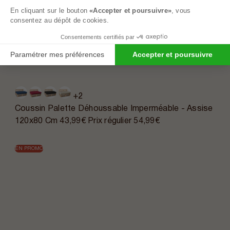
En cliquant sur le bouton
«Accepter et poursuivre»
, vous
consentez au dépôt de cookies.
Consentements certifiés par
Paramétrer mes préférences
Accepter et poursuivre
+2
Coussin Palette Déhoussable Imperméable - Assise
120x80 Cm
43,99€
Prix régulier
54,99€
EN PROMO