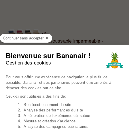
+2
Continuer sans accepter
Coussin Palette Déhoussable Imperméable -
Dossier 120x40 Cm
34,39€
Prix régulier
42,99€
Bienvenue sur Bananair !
Gestion des cookies
EN PROMO
Plateforme de Gestion du Consentem
Pour vous offrir une expérience de navigation la plus fluide
possible, Bananair et ses partenaires peuvent être amenés à
déposer des cookies sur ce site.
Ceux-ci sont utilisés à des fins de:
1. Bon fonctionnement du site
Axeptio consent
2. Analyse des performances du site
3. Amélioration de l'expérience utilisateur
4. Mesure et création d'audience
5. Analyse des campagnes publicitaires