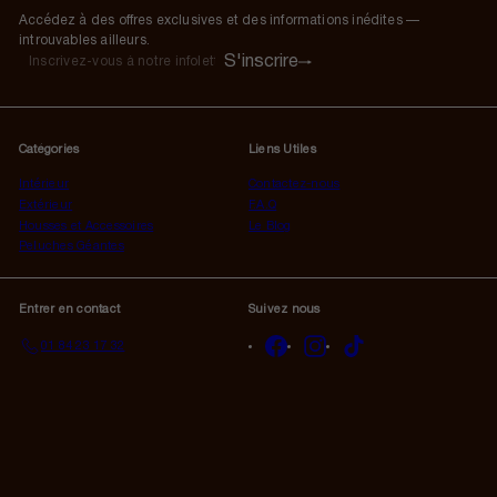
Accédez à des offres exclusives et des informations inédites —
introuvables ailleurs.
S'inscrire
S'inscrire
Inscrivez-
vous
à
notre
Catégories
Liens Utiles
infolettre
Intérieur
Contactez-nous
Extérieur
F.A.Q
Housses et Accessoires
Le Blog
Peluches Géantes
Entrer en contact
Suivez nous
Facebook
Instagram
TikTok
01 84 23 17 32