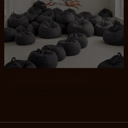
Installée depuis 2015
BANANAIR crée des peluches géantes et des poufs qui donnent
envie de plonger dedans... et de ne plus jamais en sortir. Au fil du
temps, notre univers s’est agrandi pour encore plus de douceur.