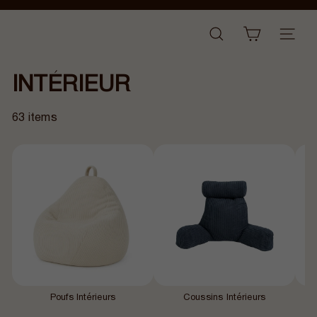
Passer
Diaporama
au
B
Pause
NAVI
RECHERCHER
contenu
a
n
INTÉRIEUR
a
n
a
63 items
i
r
Poufs Intérieurs
Coussins Intérieurs