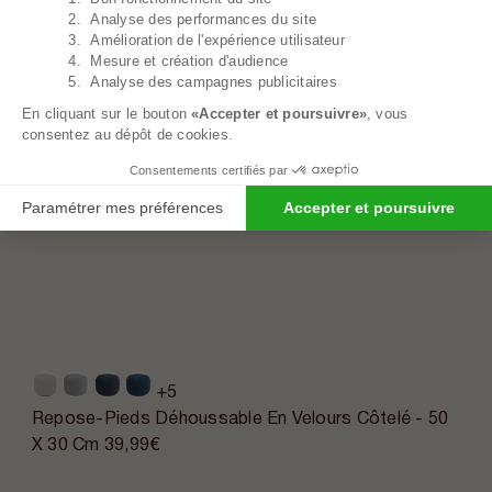
2. Analyse des performances du site
3. Amélioration de l'expérience utilisateur
4. Mesure et création d'audience
5. Analyse des campagnes publicitaires
En cliquant sur le bouton
«Accepter et poursuivre»
, vous
consentez au dépôt de cookies.
Consentements certifiés par
Paramétrer mes préférences
Accepter et poursuivre
+5
Repose-Pieds Déhoussable En Velours Côtelé - 50
X 30 Cm
39,99€