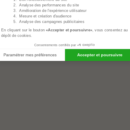
2. Analyse des performances du site
3. Amélioration de l'expérience utilisateur
4. Mesure et création d'audience
5. Analyse des campagnes publicitaires
En cliquant sur le bouton
«Accepter et poursuivre»
, vous consentez au
dépôt de cookies.
Consentements certifiés par
Paramétrer mes préférences
Accepter et poursuivre