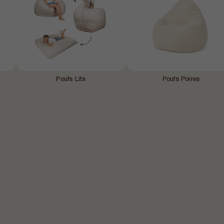
Poufs Lits
Poufs Poires