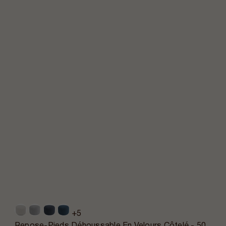
+5
Repose-Pieds Déhoussable En Velours Côtelé - 50