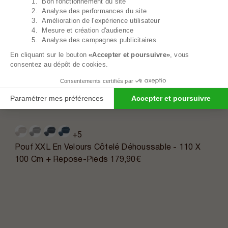
1. Bon fonctionnement du site
Axeptio consent
2. Analyse des performances du site
3. Amélioration de l'expérience utilisateur
4. Mesure et création d'audience
5. Analyse des campagnes publicitaires
En cliquant sur le bouton
«Accepter et poursuivre»
, vous
consentez au dépôt de cookies.
Consentements certifiés par
Paramétrer mes préférences
Accepter et poursuivre
+5
Pouf XXL En Velours Côtelé Déhoussable - 110 X
100 Cm + Repose-Pieds
179,90€