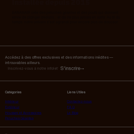
Installée depuis 2015
BANANAIR crée des peluches géantes et des poufs qui donnent
envie de plonger dedans... et de ne plus jamais en sortir. Au fil du
temps, notre univers s’est agrandi pour encore plus de douceur.
Accédez à des offres exclusives et des informations inédites —
introuvables ailleurs.
S'inscrire
S'inscrire
Inscrivez-
vous
à
notre
Catégories
Liens Utiles
infolettre
Intérieur
Contactez-nous
Extérieur
F.A.Q
Housses et Accessoires
Le Blog
Peluches Géantes