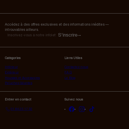
Accédez à des offres exclusives et des informations inédites —
introuvables ailleurs.
S'inscrire
S'inscrire
Inscrivez-
vous
à
notre
Catégories
Liens Utiles
infolettre
Intérieur
Contactez-nous
Extérieur
F.A.Q
Housses et Accessoires
Le Blog
Peluches Géantes
Entrer en contact
Suivez nous
Facebook
Instagram
TikTok
01 84 23 17 32