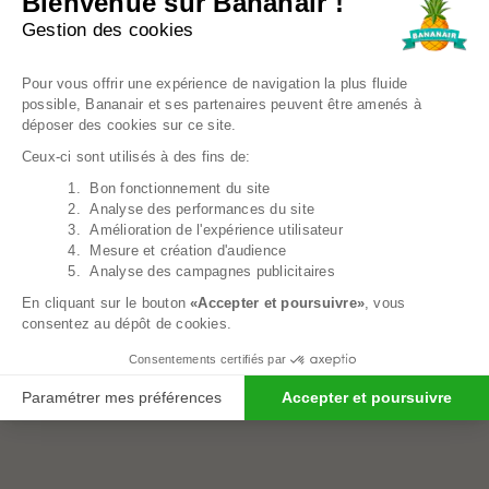
Bienvenue sur Bananair !
Gestion des cookies
Plateforme de Gestion du Consentem
Pour vous offrir une expérience de navigation la plus fluide
possible, Bananair et ses partenaires peuvent être amenés à
déposer des cookies sur ce site.
Ceux-ci sont utilisés à des fins de:
1. Bon fonctionnement du site
Axeptio consent
2. Analyse des performances du site
3. Amélioration de l'expérience utilisateur
4. Mesure et création d'audience
5. Analyse des campagnes publicitaires
En cliquant sur le bouton
«Accepter et poursuivre»
, vous
Coussin De Grossesse Coton - 140x80 Cm
34,90€
consentez au dépôt de cookies.
Consentements certifiés par
ÉPUISÉ
Paramétrer mes préférences
Accepter et poursuivre