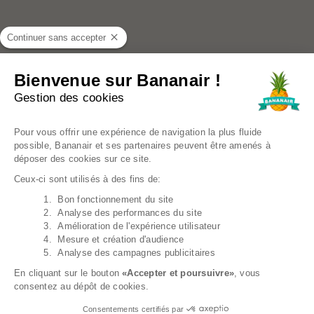
Continuer sans accepter
Bienvenue sur Bananair !
+2
Gestion des cookies
Plateforme de Gestion du Consentem
Coussin Palette Déhoussable Imperméable - Assise
120x80 Cm
43,99€
Prix régulier
54,99€
Pour vous offrir une expérience de navigation la plus fluide
possible, Bananair et ses partenaires peuvent être amenés à
déposer des cookies sur ce site.
EN PROMO
Ceux-ci sont utilisés à des fins de:
1. Bon fonctionnement du site
Axeptio consent
2. Analyse des performances du site
3. Amélioration de l'expérience utilisateur
4. Mesure et création d'audience
5. Analyse des campagnes publicitaires
En cliquant sur le bouton
«Accepter et poursuivre»
, vous
consentez au dépôt de cookies.
Consentements certifiés par