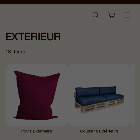
Passer
Diaporama
au
B
Pause
NAVI
RECHERCHER
contenu
a
n
EXTÉRIEUR
a
n
a
18 items
i
r
Poufs Extérieurs
Coussins Extérieurs