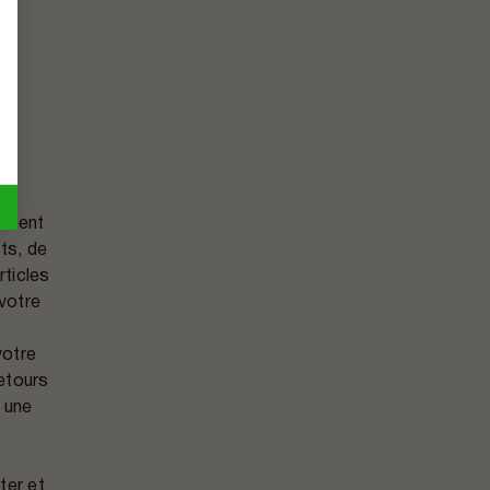
amment
ts, de
ticles
 votre
votre
retours
 une
ter et