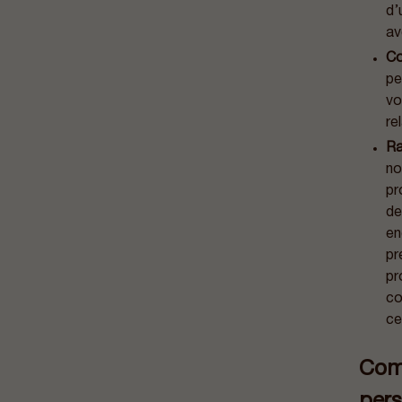
d’
av
Co
pe
vo
re
Ra
no
pr
de
en
pr
pr
co
ce
Com