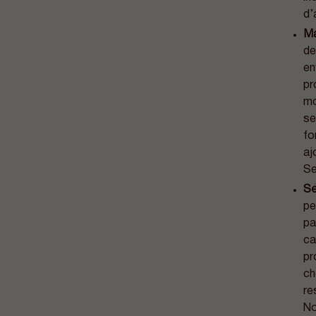
d’
Ma
de
en
pr
mo
se
fo
aj
Se
Sé
pe
pa
ca
pr
ch
re
No