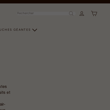
Rechercher
LUCHES GÉANTES
utes
uits et
air-