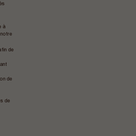
cès
e à
 notre
afin de
ant
ion de
ns de