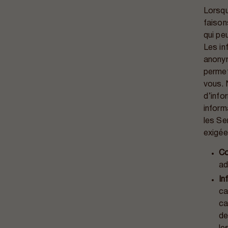
Lorsqu
faison
qui pe
Les in
anonym
permet
vous. 
d’info
inform
les Se
exigée 
Co
ad
In
ca
ca
de