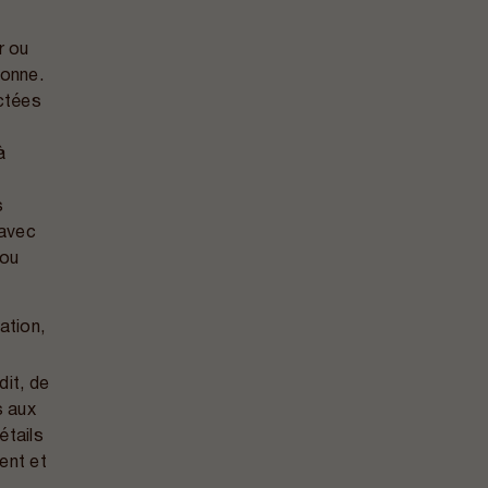
r ou
sonne.
ectées
à
s
 avec
 ou
ation,
it, de
s aux
étails
ent et