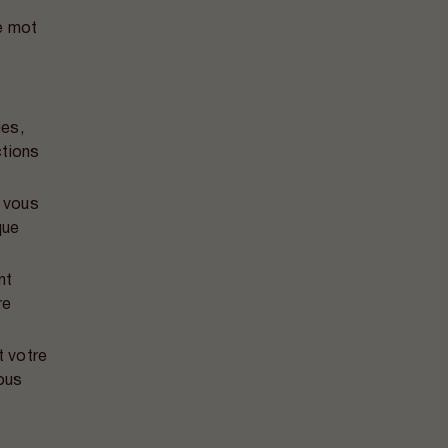
re mot
ies,
ctions
e vous
que
nt
re
t votre
ous