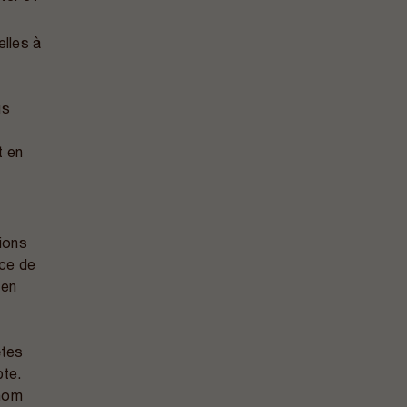
lles à
us
t en
u
ions
nce de
 en
êtes
pte.
 nom