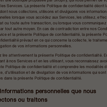
st une boutique propulsée par Shopify, qui nous permet de v
r les Services. La présente Politique de confidentialité décrit l
dont nous collectons, utilisons et divulguons vos informatio
nelles lorsque vous accédez aux Services, les utilisez, effe
at ou toute autre transaction, ou lorsque vous communiquez
ar tout autre moyen. En cas de contradiction entre nos Cond
vice et la présente Politique de confidentialité, la présente Po
fidentialité prévaut en ce qui concerne la collecte, le traitem
ulgation de vos informations personnelles.
ez lire attentivement la présente Politique de confidentialité. E
nt à nos Services et en les utilisant, vous reconnaissez avoir
te Politique de confidentialité et comprendre les modalités 
te, d’utilisation et de divulgation de vos informations qui sont
es dans la présente Politique de confidentialité.
informations personnelles que nous
ectons ou traitons