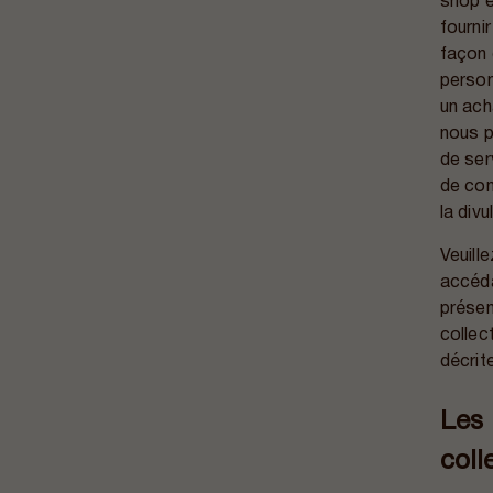
shop e
fourni
façon 
person
un ach
nous p
de ser
de con
la div
Veuill
accéda
présen
collec
décrit
Les 
coll