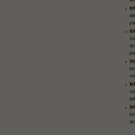
le
In
de
pa
In
co
ac
pa
Vo
in
vo
In
vo
ad
In
in
ac