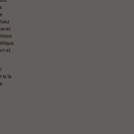
ous
a
ns
ctuez
 avec
itions
litique
ent et
n
 lu la
de