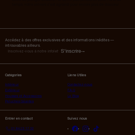
temps, notre univers s’est agrandi pour encore plus de douceur.
Accédez à des offres exclusives et des informations inédites —
introuvables ailleurs.
S'inscrire
S'inscrire
Inscrivez-
vous
à
notre
Catégories
Liens Utiles
infolettre
Intérieur
Contactez-nous
Extérieur
F.A.Q
Housses et Accessoires
Le Blog
Peluches Géantes
Entrer en contact
Suivez nous
Facebook
Instagram
TikTok
01 84 23 17 32