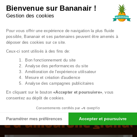
Bienvenue sur Bananair !
Gestion des cookies
Plateforme de Gestion du Consentem
Pour vous offrir une expérience de navigation la plus fluide
Vu récemment
possible, Bananair et ses partenaires peuvent être amenés à
déposer des cookies sur ce site.
Ceux-ci sont utilisés à des fins de:
Un format XXL pensé pour le confort
Une matière douce et tendance
1. Bon fonctionnement du site
Axeptio consent
2. Analyse des performances du site
Un pouf géant avec un rembourrage ultra
3. Amélioration de l'expérience utilisateur
confortable et durable
4. Mesure et création d'audience
Pouf géant salon, chambre ou studio : un
5. Analyse des campagnes publicitaires
caméléon de l’ameublement
En cliquant sur le bouton
«Accepter et poursuivre»
, vous
consentez au dépôt de cookies.
Consentements certifiés par
re d’amour
Une grande 
Paramétrer mes préférences
Accepter et poursuivre