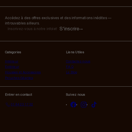
Accédez à des offres exclusives et des informations inédites —
introuvables ailleurs.
S'inscrire
S'inscrire
Inscrivez-
vous
à
notre
Catégories
Liens Utiles
infolettre
Intérieur
Contactez-nous
Extérieur
F.A.Q
Housses et Accessoires
Le Blog
Peluches Géantes
Entrer en contact
Suivez nous
Facebook
Instagram
TikTok
01 84 23 17 32