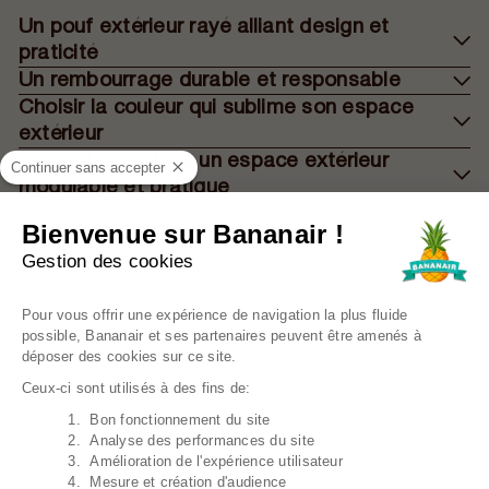
Un pouf extérieur rayé alliant design et
praticité
Un rembourrage durable et responsable
Choisir la couleur qui sublime son espace
extérieur
Le pouf rayé dans un espace extérieur
Continuer sans accepter
modulable et pratique
Une décoration à rayures pour une ambiance
Bienvenue sur Bananair !
élégante et conviviale
Gestion des cookies
Plateforme de Gestion du Consentem
Pour vous offrir une expérience de navigation la plus fluide
possible, Bananair et ses partenaires peuvent être amenés à
e grande histoire d’a
déposer des cookies sur ce site.
Ceux-ci sont utilisés à des fins de:
1. Bon fonctionnement du site
Axeptio consent
2. Analyse des performances du site
3. Amélioration de l'expérience utilisateur
4. Mesure et création d'audience