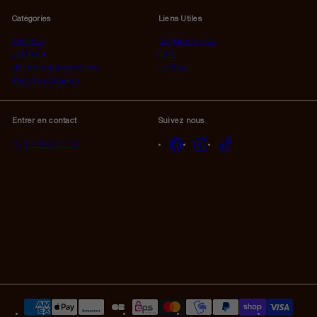
notre
Catégories
Liens Utiles
infolettre
Intérieur
Contactez-nous
Extérieur
F.A.Q
Housses et Accessoires
Le Blog
Peluches Géantes
Entrer en contact
Suivez nous
Facebook
Instagram
TikTok
01 84 23 17 32