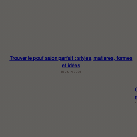
Trouver le pouf salon parfait : styles, matières, formes
et idées
18 JUIN 2026
1