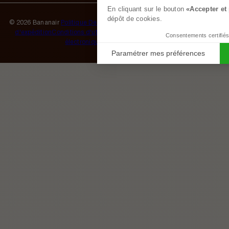
En cliquant sur le bouton
«Accepter et
dépôt de cookies.
© 2026 Bananair
Politique De Confidentialité
Mentions Légales
Politique
d'expédition
Conditions d'utilisation
Conditions de vente
Commerce
Consentements certifiés
électronique propulsé par Shopify
Paramétrer mes préférences