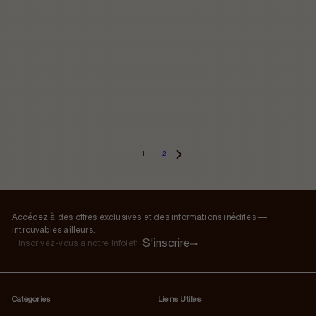
1
2
Accédez à des offres exclusives et des informations inédites —
introuvables ailleurs.
S'inscrire
S'inscrire
Inscrivez-
vous
à
notre
Catégories
Liens Utiles
infolettre