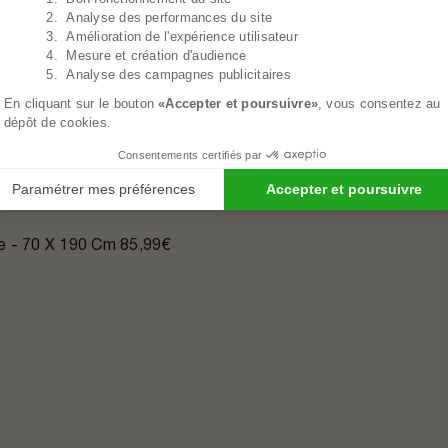
2. Analyse des performances du site
3. Amélioration de l'expérience utilisateur
4. Mesure et création d'audience
5. Analyse des campagnes publicitaires
En cliquant sur le bouton
«Accepter et poursuivre»
, vous consentez au
dépôt de cookies.
Consentements certifiés par
Paramétrer mes préférences
Accepter et poursuivre
e - 70 X 190 Cm
85,99€